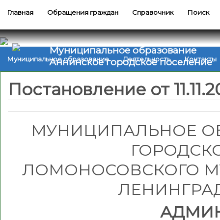
Главная
Обращения граждан
Справочник
Поиск
Муниципальное образование
Муниципальное образование
Деятельность
Контакты
Аннинское городское поселение
Постановление от 11.11.
МУНИЦИПАЛЬНОЕ О
ГОРОДСК
ЛОМОНОСОВСКОГО М
ЛЕНИНГРА
АДМИ