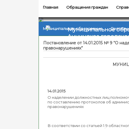
Главная
Обращения граждан
Справ
Муниципальное обр
Муниципальное образование
Деятель
Аннинское городско
Постановление от 14.01.2015 № 9 “О н
правонарушениях”
МУНИЦ
14.01.20
О наделении должностных лиц полном
по составлению протоколов об админи
правонарушениях
В соответствии со статьей 1.9 областно