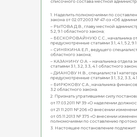
списочного состава местной админист
1. Наделить полномочиями по составле
закона от 02.07.2003 № 47-оз «Об адми
– РЫТОВА Д.В., главу местной администрац
5.2, 9.1 областного закона;
– БЕСКОРОВАЙНУЮ С.С., начальника отд
предусмотренные статьями 3.1, 4.1, 5.2, 9
– СИНЯКИНА Е.Л., ведущего специалиста
областного закона;
– КАЗАНИНУ О.А. – начальника отдела 
статьями 3.1, 3.2, 3.3, 4.1 областного закон
– ДИАНОВУ Н.В., специалиста 1 катего
предусмотренные статьями 3.1, 3.2, 3.3, 4
– БИРЮКОВУ С.А., начальника финансов
3.2 областного закона.
2. Признать утратившими силу постано
от 17.03.2011 № 39 «О наделении долж
от 21.11.2011 № 206 «О внесении измене
от 05.11.2013 № 375 «О внесении измене
полномочиями по составлению протоко
3. Настоящее постановление подлежит