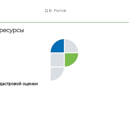
оселение Д.В. Рытов
ресурсы
дастровой оценки