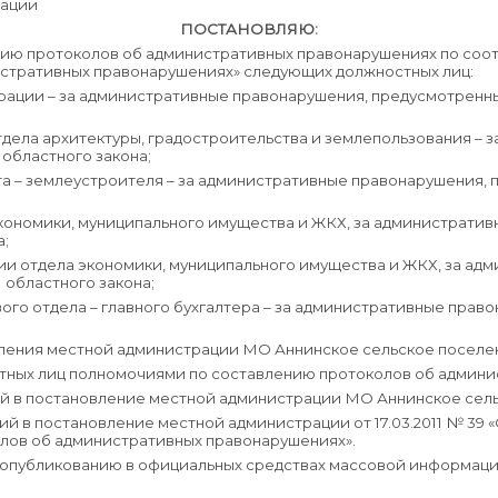
рации
ПОСТАНОВЛЯЮ:
нию протоколов об административных правонарушениях по соо
нистративных правонарушениях» следующих должностных лиц:
ии – за административные правонарушения, предусмотренные статьями
ела архитектуры, градостроительства и землепользования – 
.1 областного закона;
 – землеустроителя – за административные правонарушения, пред
экономики, муниципального имущества и ЖКХ, за администрати
а;
рии отдела экономики, муниципального имущества и ЖКХ, за ад
.1 областного закона;
ого отдела – главного бухгалтера – за административные прав
вления местной администрации МО Аннинское сельское поселе
ностных лиц полномочиями по составлению протоколов об админ
ний в постановление местной администрации МО Аннинское сельс
ний в постановление местной администрации от 17.03.2011 № 39
лов об административных правонарушениях».
 опубликованию в официальных средствах массовой информаци