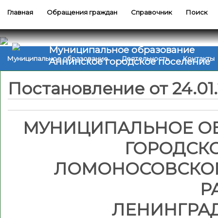
Главная
Обращения граждан
Справочник
Поиск
Муниципальное образование
Муниципальное образование
Деятельность
Контакты
Аннинское городское поселение
Постановление от 24.01
МУНИЦИПАЛЬНОЕ О
ГОРОДСК
ЛОМОНОСОВСКО
Р
ЛЕНИНГРА