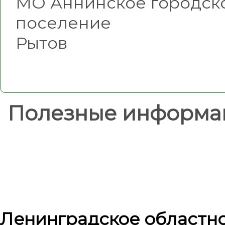
МО Аннинское городск
поселе
Рытов
Полезные информа
Ленинградское областн