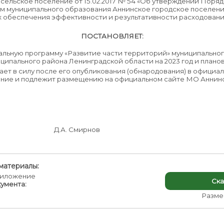
ельское поселение от 15.02.2017 № 54 «Об утверждении Поряд
м муниципального образования Аннинское городское поселен
ях обеспечения эффективности и результативности расходован
ПОСТАНОВЛЯЕТ:
альную программу «Развитие части территорий» муниципально
ипального района Ленинградской области на 2023 год и плановы
ет в силу после его опубликования (обнародования) в офици
ние и подлежит размещению на официальном сайте МО Аннинс
и Д.А. Смирнов
материалы:
иложение
Ска
умента:
Размер