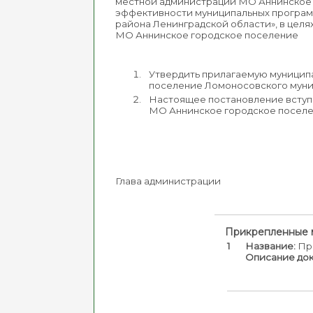
местной администрации МО Аннинское с
эффективности муниципальных програм
района Ленинградской области», в цел
МО Аннинское городское поселение
Утвердить прилагаемую муницип
поселение Ломоносовского муниц
Настоящее постановление вступа
МО Аннинское городское поселе
Глава администраци
Прикрепленные 
1
Название:
Пр
Описание док