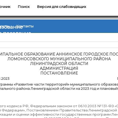
очник
Поиск
Версия для слабовидящих
азование
ность
Контакты
е поселение
ПАЛЬНОЕ ОБРАЗОВАНИЕ АННИНСКОЕ ГОРОДСКОЕ ПО
ЛОМОНОСОВСКОГО МУНИЦИПАЛЬНОГО РАЙОНА
ЛЕНИНГРАДСКОЙ ОБЛАСТИ
АДМИНИСТРАЦИЯ
ПОСТАНОВЛЕНИЕ
25.01.2023 № 7
раммы «Развитие части территорий» муниципального образов
льного района Ленинградской области на 2023 год и плановый 
ого кодекса РФ, Федеральным законом от 06.10.2003 № 131-ФЗ 
 Федерации», Постановлением Правительства Ленинградской об
изации и оценки эффективности государственных программ Ле