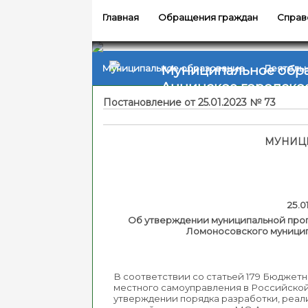
Главная
Обращения граждан
Справ
Муниципальное обр
Муниципальное образование
Деятель
Аннинское городско
Постановление от 25.01.2023 № 73
МУНИЦИ
Об утверждении муниципальной прог
Ломоносовского муниципа
В соответствии со статьей 179 Бюджетн
местного самоуправления в Российской
утверждении порядка разработки, реал