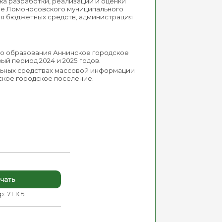
ка разработки, реализации и оценки
ие Ломоносовского муниципального
ия бюджетных средств, администрация
го образования Аннинское городское
й период 2024 и 2025 годов.
альных средствах массовой информации
кое городское поселение.
чать
: 71 КБ