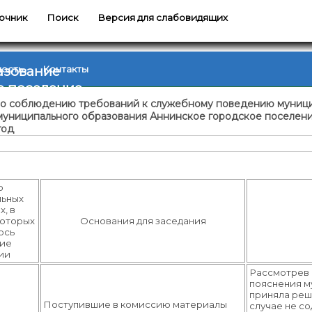
очник
Поиск
Версия для слабовидящих
азование
ность
Контакты
е поселение
по соблюдению требований к служебному поведению муници
муниципального образования Аннинское городское поселен
год
о
льных
, в
которых
Основания для заседания
ось
ние
ии
Рассмотрев 
пояснения м
приняла реш
Поступившие в комиссию материалы
случае не с