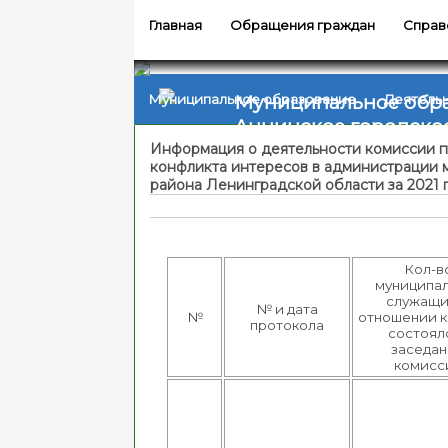
Главная
Обращения граждан
Справ
Муниципальное обр
Муниципальное образование
Деятель
Аннинское городско
Информация о деятельности комиссии 
конфликта интересов в администрации 
района Ленинградской области за 2021 
Кол-в
муниципа
служащих
№ и дата
№
отношении 
протокола
состоял
заседа
комисс