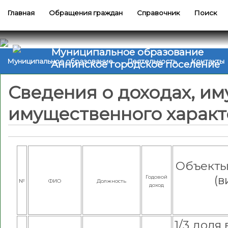
Главная
Обращения граждан
Справочник
Поиск
Муниципальное образование
Муниципальное образование
Деятельность
Контакты
Аннинское городское поселение
Сведения о доходах, им
имущественного характе
Объекты
(в
Годовой
№
ФИО
Должность
доход
1/3 доля