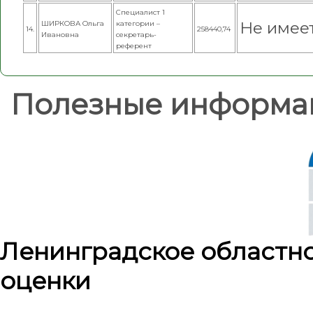
Специалист 1
Не имее
ШИРКОВА Ольга
категории –
14.
258440,74
Ивановна
секретарь-
референт
Полезные информа
Ленинградское областн
оценки