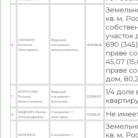
Земельны
кв. м, Ро
собстве
участок 
СИНЯКИН
Ведущий
690 (345)
6.
Евгений
специалист –
469238,26
Леонидович
землеустроитель
праве со
45,07 (15
праве с
дом, 80,2
1/4 доля
КОТРУСОВА
Ведущий
7.
Татьяна
специалист –
229781,07
квартиру
Валентиновна
бухгалтер
Не имее
БАДЕВИЧ Ирина
Специалист 1
8.
312366,33
Александровна
категории
Земельны
кв. м, Ро
БЕРЕЗИНА
Специалист 1