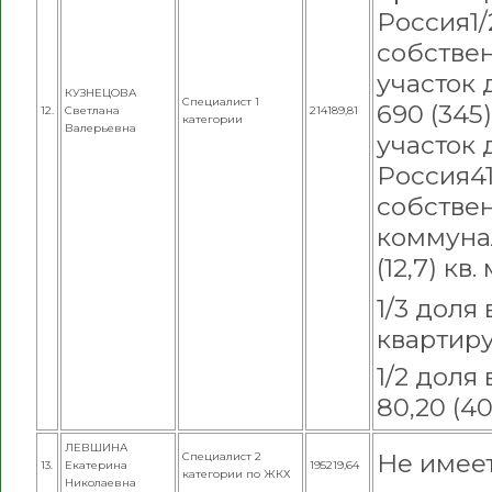
Россия
1
собстве
участок 
КУЗНЕЦОВА
Специалист 1
690 (345)
12.
Светлана
214189,81
категории
Валерьевна
участок 
Россия
4
собствен
коммунал
(12,7) кв
1/3 доля
квартиру,
1/2 доля
80,20 (40
ЛЕВШИНА
Не имее
Специалист 2
13.
Екатерина
195219,64
категории по ЖКХ
Николаевна