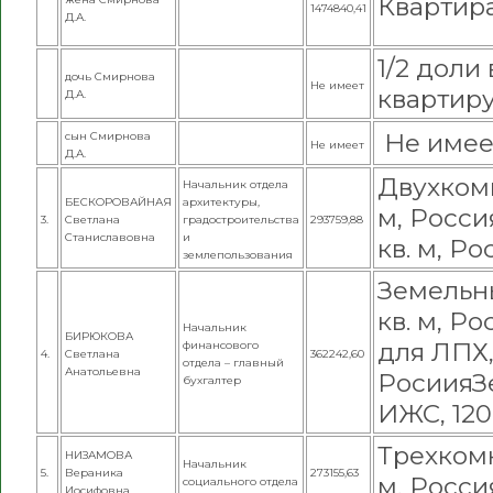
Квартира,
1474840,41
Д.А.
1/2 доли
дочь Смирнова
Не имеет
квартиру 
Д.А.
Не имее
сын Смирнова
Не имеет
Д.А.
Двухкомн
Начальник отдела
БЕСКОРОВАЙНАЯ
архитектуры,
м, Росси
3.
Светлана
градостроительства
293759,88
Станиславовна
и
кв. м, Ро
землепользования
Земельны
кв. м, Ро
Начальник
БИРЮКОВА
для ЛПХ, 
финансового
4.
Светлана
362242,60
отдела – главный
Анатольевна
Росиия
З
бухгалтер
ИЖС, 120
Трехкомн
НИЗАМОВА
Начальник
5.
Вераника
273155,63
м, Росси
социального отдела
Иосифовна