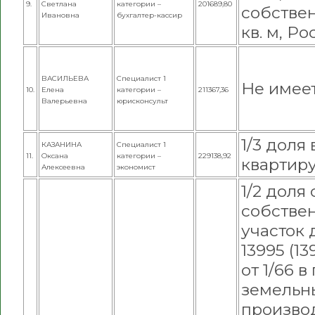
9.
Светлана
категории –
201689,80
собствен
Ивановна
бухгалтер-кассир
кв. м, Ро
ВАСИЛЬЕВА
Специалист 1
Не имее
10.
Елена
категории –
211367,36
Валерьевна
юрисконсульт
1/3 доля
КАЗАНИНА
Специалист 1
11.
Оксана
категории –
229138,92
квартиру,
Алексеевна
экономист
1/2 доля 
собстве
участок 
13995 (13
от 1/66 
земельны
производс