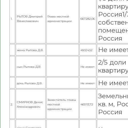
квартиру,
Россия
1
РЫТОВ Дмитрий
Глава местной
1.
667282,06
собстве
Вячеславович
администрации
помещение
Россия
Не имее
жена Рытова Д.В.
45024,52
2/5 доли
сын Рытова Д.В.
Не имеет
квартиру,
Не имее
дочь Рытова Д.В.
Не имеет
Земельн
Заместитель главы
кв. м, Ро
СМИРНОВ Денис
2.
местной
465113,72
Александрович
администрации
Россия
жена Смирнова