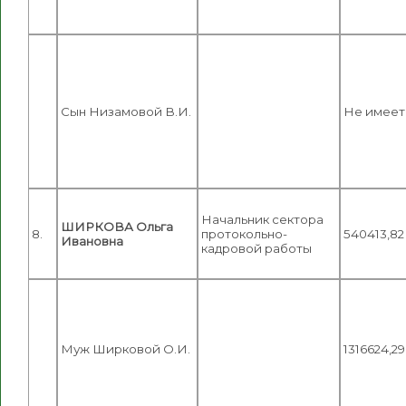
Сын Низамовой В.И.
Не имеет
Начальник сектора
ШИРКОВА Ольга
8.
протокольно-
540413,82
Ивановна
кадровой работы
Муж Ширковой О.И.
1316624,29