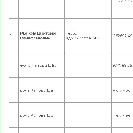
РЫТОВ Дмитрий
Глава
1.
1162692,49
Вячеславович
администрации
жена Рытова Д.В.
974789,39
дочь Рытова Д.В.
Не имеет
дочь Рытова Д.В.
Не имеет