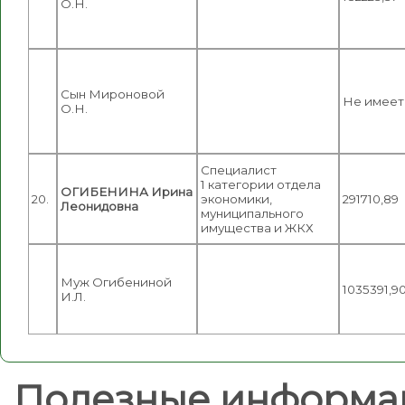
О.Н.
Сын Мироновой
Не имеет
О.Н.
Специалист
1 категории отдела
ОГИБЕНИНА Ирина
20.
экономики,
291710,89
Леонидовна
муниципального
имущества и ЖКХ
Муж Огибениной
1035391,9
И.Л.
Полезные информа