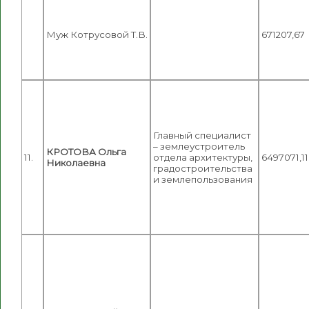
Муж Котрусовой Т.В.
671207,67
Главный специалист
– землеустроитель
КРОТОВА Ольга
11.
отдела архитектуры,
6497071,11
Николаевна
градостроительства
и землепользования