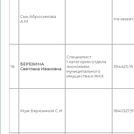
Сын Абросимова
Не имеет
А.М.
Специалист
1 категории отдела
БЕРЕЗИНА
16.
экономики,
394420,19
Светлана Ивановна
муниципального
имущества и ЖКХ
Муж Березиной С.И.
1840327,9