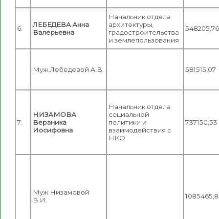
Начальник отдела
ЛЕБЕДЕВА Анна
архитектуры,
6.
548205,76
Валерьевна
градостроительства
и землепользования
Муж Лебедевой А.В.
581515,07
Начальник отдела
НИЗАМОВА
социальной
7.
Вераника
политики и
737150,53
Иосифовна
взаимодействия с
НКО
Муж Низамовой
1085465,8
В.И.