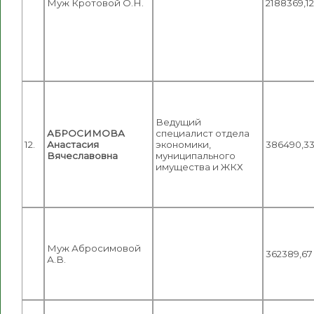
Муж Кротовой О.Н.
2188369,12
Ведущий
АБРОСИМОВА
специалист отдела
12.
Анастасия
экономики,
386490,3
Вячеславовна
муниципального
имущества и ЖКХ
Муж Абросимовой
362389,67
А.В.