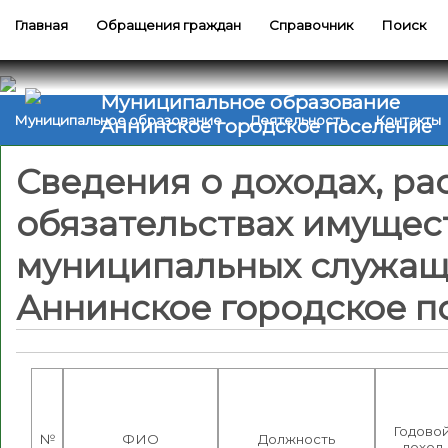
Главная
Обращения граждан
Справочник
Поиск
Муниципальное образование
Муниципальное образование
Деятельность
Контакты
Аннинское городское поселение
Сведения о доходах, ра
обязательствах имущес
муниципальных служащ
Аннинское городское по
Годово
№
ФИО
Должность
доход