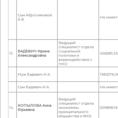
Сын Абросимовой
Не имеет
А.В.
Ведущий
специалист отдела
БАДЕВИЧ Ирина
социальной
13.
456285,33
Александровна
политики и
взаимодействия с
НКО
Муж Бадевич И.А.
1383276,0
Сын Бадевич И.А.
Не имеет
Ведущий
специалист отдела
КОПЫЛОВА Анна
14.
экономики,
509898,16
Юрьевна
муниципального
имущества и ЖКХ