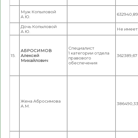
Муж Копыловой
632940,89
А.Ю.
Дочь Копыловой
Не имеет
А.Ю.
Специалист
АБРОСИМОВ
1 категории отдела
15.
Алексей
362389,67
правового
Михайлович
обеспечения
Жена Абросимова
386490,3
А.М.