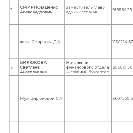
СМИРНОВ Денис
Заместитель главы
2.
918564,28
Александрович
администрации
жена Смирнова Д.А.
1130224,67
БИРЮКОВА
Начальник
3.
Светлана
финансового отдела
896061,56
Анатольевна
— главный бухгалтер
Муж Бирюковой С.А.
3607555,6