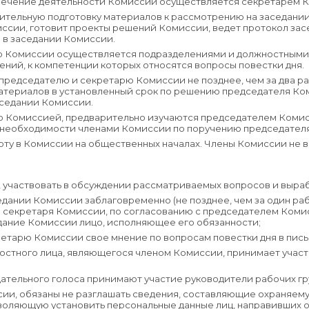
спечение деятельности Комиссии осуществляется секретарем 
ительную подготовку материалов к рассмотрению на заседании
иссии, готовит проекты решений Комиссии, ведет протокол зас
 в заседании Комиссии.
нию Комиссии осуществляется подразделениями и должностными
ний, к компетенции которых относятся вопросы повестки дня.
редседателю и секретарю Комиссии не позднее, чем за два ра
атериалов в установленный срок по решению председателя Ко
аседании Комиссии.
Комиссией, предварительно изучаются председателем Комис
 необходимости членами Комиссии по поручению председател
оту в Комиссии на общественных началах. Члены Комиссии не 
, участвовать в обсуждении рассматриваемых вопросов и выра
дании Комиссии заблаговременно (не позднее, чем за один ра
м секретаря Комиссии, по согласованию с председателем Ком
дание Комиссии лицо, исполняющее его обязанности;
ретарю Комиссии свое мнение по вопросам повестки дня в пис
стного лица, являющегося членом Комиссии, принимает участ
ательного голоса принимают участие руководители рабочих гр
сии, обязаны не разглашать сведения, составляющие охраняем
воляющую установить персональные данные лиц, направивших 