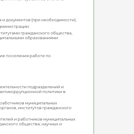
 и документов (при необходимости);
дминистрации;
титутами гражданского общества,
иципальными образованиями
ие поселения работе по
деятельности подразделений и
 антикоррупционной политики в
и работников муниципальных
органов, институтов гражданского
дителей и работников муниципальных
данского общества, научных и