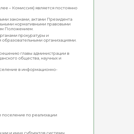
лее – Комиссия) является постоянно
ными законами, актами Президента
альными нормативными правовыми
щим Положением.
органами прокуратуры и
и образовательными организациями.
 решению главы администрации в
анского общества, научных и
оселение в информационно-
е поселение по реализации
ации и иных субъектов системы