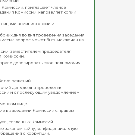
Комиссии.
 Комиссии, приглашает членов
едания Комиссии, направляет копии
 лицами администрации и
бочих дня до дня проведения заседания
миссии вопрос может быть исключен из
сии, заместителем председателя
я Комиссии.
вправе делегировать свои полномочия
ботке решений;
бочий день до дня проведения
иссии и с последующим уведомлением
ьменном виде.
ие в заседании Комиссии с правом
упп, созданных Комиссий.
ую законом тайну, конфиденциальную
обращения о коррупции.