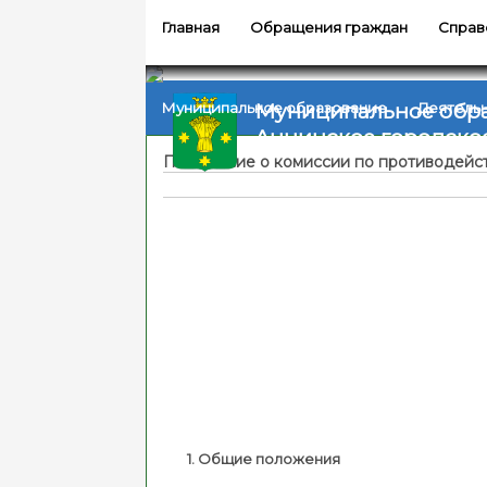
Главная
Обращения граждан
Справ
Муниципальное обр
Муниципальное образование
Деятель
Аннинское городско
Положение о комиссии по противодейс
1. Общие положения