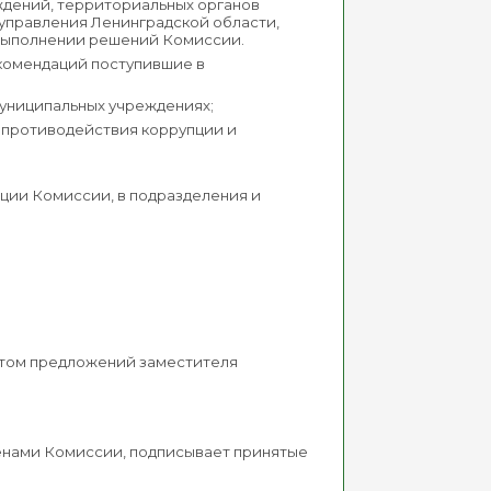
еждений, территориальных органов
оуправления Ленинградской области,
 выполнении решений Комиссии.
екомендаций поступившие в
униципальных учреждениях;
 противодействия коррупции и
ции Комиссии, в подразделения и
етом предложений заместителя
.
енами Комиссии, подписывает принятые