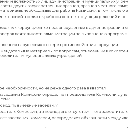
елений и должностных лиц администрации и муниципальных учр
ласти, других государственных органов, органов местного сам
материалы, необходимые для работы Комиссии, в том числе о
компетенцией в целях выработки соответствующих решений и р
зможных коррупционных правонарушениях в администрации и м
роверок деятельности администрации по выполнению программ
явленных нарушениях в сфере противодействия коррупции.
омендательные материалы по вопросам, отнесенным к компетен
ководителям муниципальных учреждений.
ре необходимости, но не реже одного раза в квартал.
я заседания Комиссии определяет председатель Комиссии с уч
иссии.
оводить выездные заседания.
датель Комиссии, а в период его отсутствия – его заместитель
дет заседания Комиссии, распределяет обязанности между чл