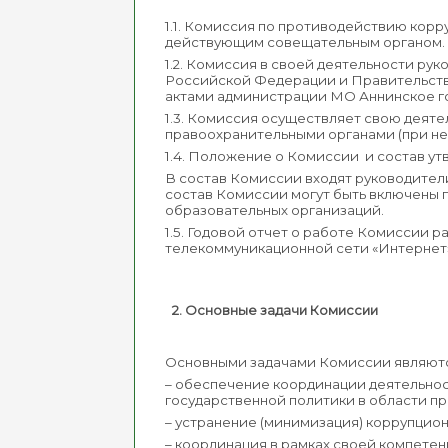
1.1. Комиссия по противодействию кор
действующим совещательным органом.
1.2. Комиссия в своей деятельности р
Российской Федерации и Правительств
актами администрации МО Аннинское го
1.3. Комиссия осуществляет свою деят
правоохранительными органами (при не
1.4. Положение о Комиссии и состав у
В состав Комиссии входят руководител
состав Комиссии могут быть включены п
образовательных организаций.
1.5. Годовой отчет о работе Комиссии
телекоммуникационной сети «Интернет
2. Основные задачи Комиссии
Основными задачами Комиссии являют
– обеспечение координации деятельно
государственной политики в области п
– устранение (минимизация) коррупцио
– координация в рамках своей компете