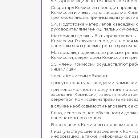
5.3. Организационно-техническое обе
Секретарь Комиссии проводит предвар
Комиссии и иных лиц на заседание Ком
протокола лицам, принимавшим участие
5.4. Подготовка материалов к заседа
руководителями муниципальных учрежде
Материалы должны быть представлены п
Комиссии. В случае непредставления м
повестки дня и рассмотрен на другом з
Материалы, подлежащие рассмотрению 
Комиссии, секретарем Комиссии и при
5.5. Члены Комиссии осуществляют раб
иным лицам.
Члены Комиссии обязаны:
присутствовать на заседании Комиссии
при невозможности присутствия на засе
заседания Комиссии) известить об это
секретаря Комиссии направить на засе
в случае необходимости направить сек
Лицо, исполняющее обязанности должно
совещательного голоса.
В заседаниях Комиссии с правом совещ
Лица, участвующие в заседаниях Комис
информацию, а также информацию, поз