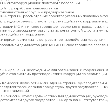
ции антикоррупционной политики в поселении;
ций по разработке правовых актов
отиводействия коррупции, предварительное
министрации) рассмотрение проектов указанных правовых актов
й, предусмотренных планом по противодействию коррупции в а
трации МО Аннинское городское поселение с гражданами, инс
чными организациями, органами исполнительной власти и мун
отиводействия коррупции;
 и юридических лиц по вопросам противодействия коррупции;
роводимой администрацией МО Аннинское городское поселен
етенции решения, необходимые для организации и координации 
субъектов системы противодействия коррупции по реализации
иях Комиссии должностных лиц администрации, руководителей 
 представителей органов прокуратуры, других государственных 
иных организаций.
нов Комиссии, отчеты должностных лиц администрации, руково
ставителей других государственных органов, институтов граж