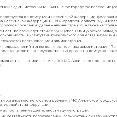
рупции в администрации МО Аннинское городское поселение (да
уководствуется Конституцией Российской Федерации, федераль
а Российской Федерации и Ленинградской области, муницип
родское поселение (далее – администрация), а также настоя
ельность во взаимодействии с муниципальными учреждениями, 
обходимости), институтами гражданского общества, научными 
тверждаются постановлением администрации.
и подразделений и иные должностные лица администрации. По
редставители иных государственных органов, институтов гражд
 размещается на официальном сайте МО Аннинское городское п
».
ся:
сти органов местного самоуправления МО Аннинское городско
ротиводействия коррупции;
нных проявлений в деятельности администрации;
нции деятельности подразделений, должностных лиц администр