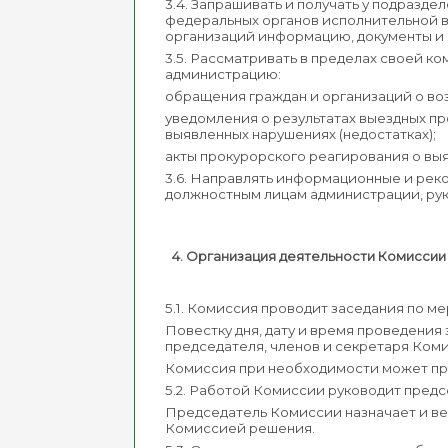
3.4. Запрашивать и получать у подразд
федеральных органов исполнительной в
организаций информацию, документы и 
3.5. Рассматривать в пределах своей 
администрацию:
обращения граждан и организаций о во
уведомления о результатах выездных п
выявленных нарушениях (недостатках);
акты прокурорского реагирования о вы
3.6. Направлять информационные и рек
должностным лицам администрации, ру
4. Организация деятельности Комиссии
5.1. Комиссия проводит заседания по ме
Повестку дня, дату и время проведени
председателя, членов и секретаря Ком
Комиссия при необходимости может пр
5.2. Работой Комиссии руководит предсе
Председатель Комиссии назначает и ве
Комиссией решения.