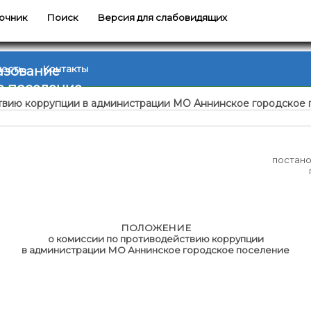
очник
Поиск
Версия для слабовидящих
азование
ность
Контакты
е поселение
твию коррупции в администрации МО Аннинское городское
постан
ПОЛОЖЕНИЕ
о комиссии по противодействию коррупции
в администрации МО Аннинское городское поселение