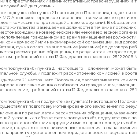
ения о преступлениях и административных правонарушениях, а
ия служебной дисциплины.
ором подпункта «б» пункта 2.1 настоящего Положения, подается
и МО Аннинское городское поселение, в комиссию по противо
лее – комиссия по противодействию коррупции). В обращении 
места жительства, замещаемые должности в течение последних д
местонахождение коммерческой или некоммерческой организац
 исполняемые гражданином во время замещения им должности 
и коммерческой или некоммерческой организации, вид догово
ствия, сумма оплаты за выполнение (оказание) по договору рабо
яется рассмотрение обращения, по результатам которого под
етом требований статьи 12 Федерального закона от 25.12.2008
ором подпункта «б» пункта 2.1 настоящего Положения, может бы
ипальной службы, и подлежит рассмотрению комиссией в соот
те «д» пункта 2.1 настоящего Положения, рассматривается коми
ивированного заключения о соблюдении гражданином, замещав
 поселение, требований статьи 12 Федерального закона от 25.
ятом подпункта «б» и подпункте «е» пункта 2.1 настоящего Поло
существляет подготовку мотивированного заключения по резу
аключения по результатам рассмотрения обращения, указанного 
ий, указанных в абзаце пятом подпункта «б», подпункте «д» и по
и по противодействии коррупции имеют право проводить собе
ие, получать от него письменные пояснения, а глава админис
т направлять в установленном порядке запросы в государствен