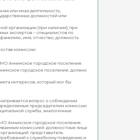
ная или иная деятельность,
ударственных должностей или
ой организации (при наличии), при
мых экспертов – специалистов по
фамилию, имя, отчество, должность
состав комиссии:
 МО Аннинское городское поселение.
ннинское городское поселение, должно
икта интересов, который мог бы
сматривается вопрос о соблюдении
 определяемые председателем комиссии
ципальной службы, аналогичные
МО Аннинское городское поселение;
риваемым комиссией; должностные лица
 организаций; представитель
 требований к служебному поведению и