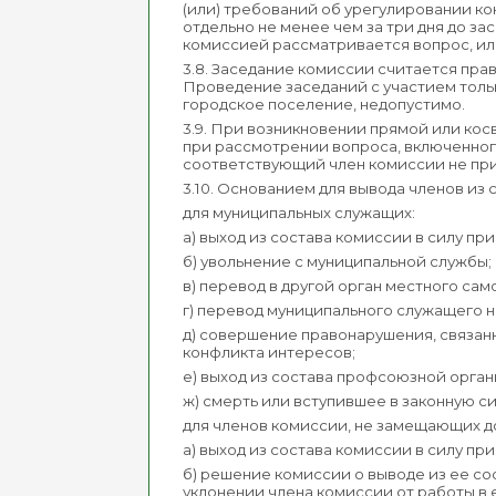
(или) требований об урегулировании к
отдельно не менее чем за три дня до з
комиссией рассматривается вопрос, ил
3.8. Заседание комиссии считается пра
Проведение заседаний с участием тол
городское поселение, недопустимо.
3.9. При возникновении прямой или ко
при рассмотрении вопроса, включенного 
соответствующий член комиссии не при
3.10. Основанием для вывода членов из
для муниципальных служащих:
а) выход из состава комиссии в силу п
б) увольнение с муниципальной службы;
в) перевод в другой орган местного сам
г) перевод муниципального служащего 
д) совершение правонарушения, связан
конфликта интересов;
е) выход из состава профсоюзной орган
ж) смерть или вступившее в законную 
для членов комиссии, не замещающих 
а) выход из состава комиссии в силу п
б) решение комиссии о выводе из ее с
уклонении члена комиссии от работы в 