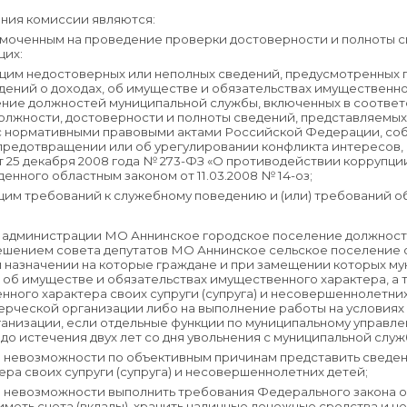
ания комиссии являются:
омоченным на проведение проверки достоверности и полноты 
щих:
им недостоверных или неполных сведений, предусмотренных по
дений о доходах, об имуществе и обязательствах имущественн
ние должностей муниципальной службы, включенных в соотве
лжности, достоверности и полноты сведений, представляемых
 с нормативными правовыми актами Российской Федерации, с
 предотвращении или об урегулировании конфликта интересов,
 25 декабря 2008 года № 273-ФЗ «О противодействии коррупц
нного областным законом от 11.03.2008 № 14-оз;
м требований к служебному поведению и (или) требований об
 администрации МО Аннинское городское поселение должност
шением совета депутатов МО Аннинское сельское поселение от
 назначении на которые граждане и при замещении которых м
 об имуществе и обязательствах имущественного характера, а т
ного характера своих супруги (супруга) и несовершеннолетних
рческой организации либо на выполнение работы на условиях
низации, если отдельные функции по муниципальному управле
до истечения двух лет со дня увольнения с муниципальной служ
 невозможности по объективным причинам представить сведени
ра своих супруги (супруга) и несовершеннолетних детей;
 невозможности выполнить требования Федерального закона от
иметь счета (вклады), хранить наличные денежные средства и це