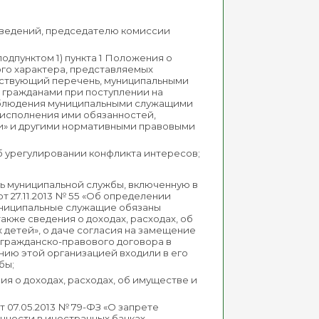
сведений, председателю комиссии
дпунктом 1) пункта 1 Положения о
ого характера, представляемых
тствующий перечень, муниципальными
 гражданами при поступлении на
облюдения муниципальными служащими
 исполнения ими обязанностей,
ии» и другими нормативными правовыми
 урегулировании конфликта интересов;
ь муниципальной службы, включенную в
 27.11.2013 № 55 «Об определении
униципальные служащие обязаны
акже сведения о доходах, расходах, об
 детей», о даче согласия на замещение
 гражданско-правового договора в
нию этой организацией входили в его
бы;
я о доходах, расходах, об имуществе и
 07.05.2013 № 79-ФЗ «О запрете
нности в иностранных банках,