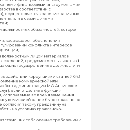
странными финансовыми инструментами»
арства в соответствии с
ды), осуществляется хранение наличных
енты, или в связи с иными
тей;
и должностных обязанностей, которая
сии, касающееся обеспечения
егулировании конфликта интересов
оррупции;
м должностным лицом материалов
 сведений, предусмотренных частью 1
мещающих государственные должности, и
тиводействии коррупции» и статьей 64.1
домление коммерческой или
лужбы в администрации МО Аннинское
слуг), если отдельные функции
и, исполняемые во время замещения
нину комиссией ранее было отказано во
е согласия такому гражданину на
боты на условиях гражданско-
епятствующих соблюдению требований к