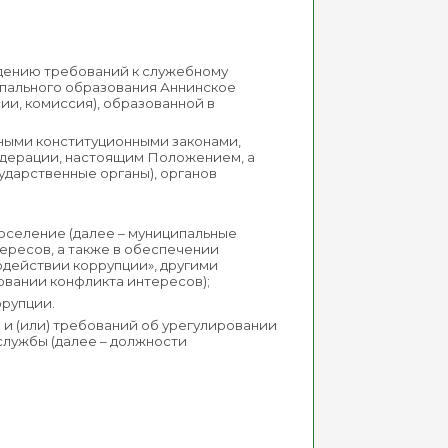
дению требований к служебному
пального образования Аннинское
ии, комиссия), образованной в
ьными конституционными законами,
дерации, настоящим Положением, а
ударственные органы), органов
селение (далее – муниципальные
ересов, а также в обеспечении
одействии коррупции», другими
овании конфликта интересов);
ррупции.
 и (или) требований об урегулировании
лужбы (далее – должности