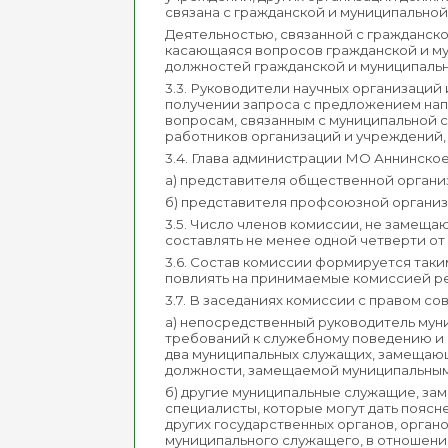
связана с гражданской и муниципальной
Деятельностью, связанной с гражданско
касающаяся вопросов гражданской и м
должностей гражданской и муниципаль
3.3. Руководители научных организаций
получении запроса с предложением нап
вопросам, связанным с муниципальной 
работников организаций и учреждений, 
3.4. Глава администрации МО Аннинско
а) представителя общественной органи
б) представителя профсоюзной организ
3.5. Число членов комиссии, не замещ
составлять не менее одной четверти от
3.6. Состав комиссии формируется так
повлиять на принимаемые комиссией р
3.7. В заседаниях комиссии с правом со
а) непосредственный руководитель мун
требований к служебному поведению и 
два муниципальных служащих, замещаю
должности, замещаемой муниципальным
б) другие муниципальные служащие, з
специалисты, которые могут дать пояс
других государственных органов, орга
муниципального служащего, в отношен