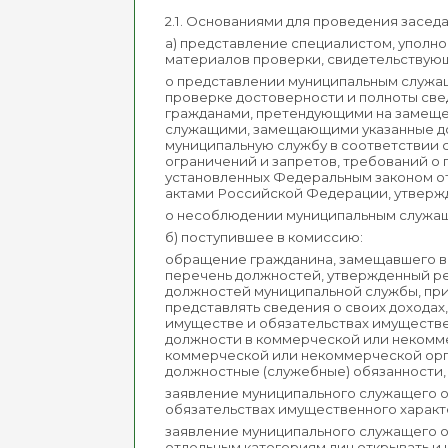
2.1. Основаниями для проведения засед
а) представление специалистом, уполн
материалов проверки, свидетельствую
о представлении муниципальным служащ
проверке достоверности и полноты све
гражданами, претендующими на замеще
служащими, замещающими указанные до
муниципальную службу в соответствии
ограничений и запретов, требований о
установленных Федеральным законом от
актами Российской Федерации, утвержде
о несоблюдении муниципальным служащи
б) поступившее в комиссию:
обращение гражданина, замещавшего в
перечень должностей, утвержденный ре
должностей муниципальной службы, при
представлять сведения о своих доходах,
имуществе и обязательствах имуществен
должности в коммерческой или некомме
коммерческой или некоммерческой орга
должностные (служебные) обязанности, 
заявление муниципального служащего о
обязательствах имущественного характе
заявление муниципального служащего о
отдельным категориям лиц открывать и 