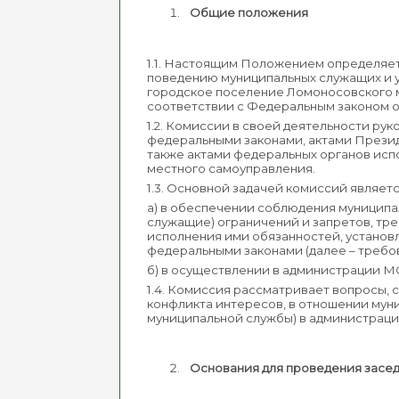
Общие положения
1.1. Настоящим Положением определяе
поведению муниципальных служащих и 
городское поселение Ломоносовского м
соответствии с Федеральным законом от
1.2. Комиссии в своей деятельности р
федеральными законами, актами Прези
также актами федеральных органов испо
местного самоуправления.
1.3. Основной задачей комиссий являет
а) в обеспечении соблюдения муницип
служащие) ограничений и запретов, тр
исполнения ими обязанностей, установ
федеральными законами (далее – требо
б) в осуществлении в администрации 
1.4. Комиссия рассматривает вопросы,
конфликта интересов, в отношении мун
муниципальной службы) в администрац
Основания для проведения засе