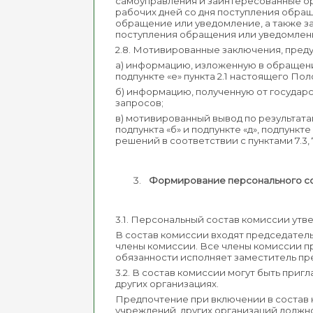
самоуправления и заинтересованные ор
рабочих дней со дня поступления обра
обращение или уведомление, а также з
поступления обращения или уведомления
2.8. Мотивированные заключения, преду
а) информацию, изложенную в обращениях
подпункте «е» пункта 2.1 настоящего По
б) информацию, полученную от государ
запросов;
в) мотивированный вывод по результат
подпункта «б» и подпункте «д», подпункт
решений в соответствии с пунктами 7.3,
Формирование персонального с
3.1. Персональный состав комиссии у
В состав комиссии входят председатель
члены комиссии. Все члены комиссии п
обязанности исполняет заместитель пр
3.2. В состав комиссии могут быть при
других организациях.
Предпочтение при включении в состав 
учреждений, других организаций должно