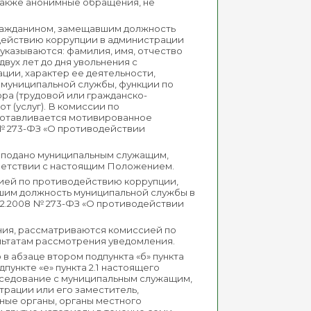
 также анонимные обращения, не
 гражданином, замещавшим должность
действию коррупции в администрации
указываются: фамилия, имя, отчество
вух лет до дня увольнения с
ии, характер ее деятельности,
муниципальной службы, функции по
ра (трудовой или гражданско-
т (услуг). В комиссии по
готавливается мотивированное
 № 273-ФЗ «О противодействии
ть подано муниципальным служащим,
ветствии с настоящим Положением.
ссией по противодействию коррупции,
шим должность муниципальной службы в
12.2008 № 273-ФЗ «О противодействии
жения, рассматриваются комиссией по
льтатам рассмотрения уведомления.
в абзаце втором подпункта «б» пункта
дпункте «е» пункта 2.1 настоящего
седование с муниципальным служащим,
трации или его заместитель,
ные органы, органы местного