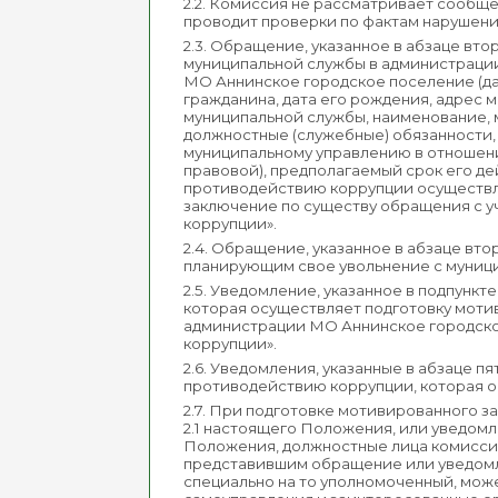
2.2. Комиссия не рассматривает сообщ
проводит проверки по фактам нарушен
2.3. Обращение, указанное в абзаце вт
муниципальной службы в администраци
МО Аннинское городское поселение (да
гражданина, дата его рождения, адрес 
муниципальной службы, наименование, 
должностные (служебные) обязанности,
муниципальному управлению в отношени
правовой), предполагаемый срок его дей
противодействию коррупции осуществл
заключение по существу обращения с уч
коррупции».
2.4. Обращение, указанное в абзаце вт
планирующим свое увольнение с муниц
2.5. Уведомление, указанное в подпунк
которая осуществляет подготовку мот
администрации МО Аннинское городское
коррупции».
2.6. Уведомления, указанные в абзаце п
противодействию коррупции, которая о
2.7. При подготовке мотивированного з
2.1 настоящего Положения, или уведомлен
Положения, должностные лица комисси
представившим обращение или уведомлен
специально на то уполномоченный, може