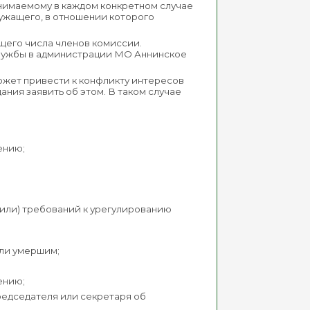
инимаемому в каждом конкретном случае
лужащего, в отношении которого
бщего числа членов комиссии.
службы в администрации МО Аннинское
ожет привести к конфликту интересов
ания заявить об этом. В таком случае
ению;
или) требований к урегулированию
или умершим;
ению;
редседателя или секретаря об