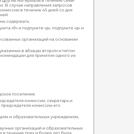
 другие материалы в течение семи
и. В случае направления запросов
омиссии в течение 45 дней со дня
ней.
жны содержать:
та «б» и подпункте «д», подпункте «д» и
есованных организаций на основании
казанных в абзацах втором и пятом
 рекомендации для принятия одного из
дское поселение.
едседателя комиссии, секретарь и
е председателя комиссии его
циях и образовательных учреждениях,
аучных организаций и образовательных
х в течение трех и более лет была