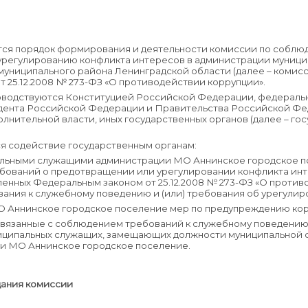
тся порядок формирования и деятельности комиссии по соблю
урегулированию конфликта интересов в администрации муници
униципального района Ленинградской области (далее – комисс
 25.12.2008 № 273-ФЗ «О противодействии коррупции».
уководствуются Конституцией Российской Федерации, федерал
дента Российской Федерации и Правительства Российской Фе
лнительной власти, иных государственных органов (далее – гос
ся содействие государственным органам:
альными служащими администрации МО Аннинское городское по
ебований о предотвращении или урегулировании конфликта инт
ленных Федеральным законом от 25.12.2008 № 273-ФЗ «О против
вания к служебному поведению и (или) требования об урегулир
МО Аннинское городское поселение мер по предупреждению ко
 связанные с соблюдением требований к служебному поведению
иципальных служащих, замещающих должности муниципальной с
ии МО Аннинское городское поселение.
дания комиссии