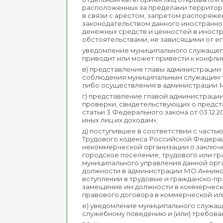
расположенных за пределами территор
в связи с арестом, запретом распоряж
законодательством данного иностранног
денежных средств и ценностей в иностр
обстоятельствами, не зависящими от его
уведомление муниципального служащег
приводит или может привести к конфли
в) представление главы администраци
соблюдения муниципальным служащим т
либо осуществления в администрации 
г) представление главой администрац
проверки, свидетельствующих о предст
статьи 3 Федерального закона от 03.12
иных лиц их доходам»;
д) поступившее в соответствии с частью
Трудового кодекса Российской Федера
некоммерческой организации о заключ
городское поселение, трудового или гр
муниципального управления данной орг
должности в администрации МО Аннинск
вступлении в трудовые и гражданско-пр
замещение им должности в коммерческо
правового договора в коммерческой ил
е) уведомление муниципального служащ
служебному поведению и (или) требова