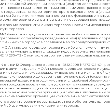
ии Российской Федерации, владеть и (или) пользоваться ино
ения, наложенными компетентными органами иностранного госуд
о государства, на территории которого находятся счета (вкла
анном банке и (или) имеются иностранные финансовые инструм
 воли или воли его супруги (супруга) и несовершеннолетних де
о о возникновении личной заинтересованности при исполнени
кту интересов;
и МО Аннинское городское поселение или любого члена комис
ребований к служебному поведению и (или) требований об ур
МО Аннинское городское поселение мер по предупреждению к
ии МО Аннинское городское поселение либо уполномоченным и
авлении муниципальным служащим недостоверных или неполных
.2012 № 230-ФЗ «О контроле за соответствием расходов лиц, за
 4 статьи 12 Федерального закона от 25.12.2008 № 273-ФЗ «О про
ции в администрацию МО Аннинское городское поселение уве
ении с гражданином, замещавшим должность муниципальной с
ажданско-правового договора на выполнение работ (оказание у
анизацией входили в его должностные (служебные) обязанност
ое городское поселение, при условии, что указанному гражда
авовые отношения с данной организацией или что вопрос о дач
й или некоммерческой организации либо на выполнение им ра
и некоммерческой организации комиссией не рассматривался.
его о возникновении не зависящих от него обстоятельств, пр
ний об урегулировании конфликта интересов.