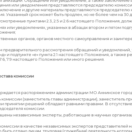
ганизации. Обращение или уведомление, а также заключение и
щения или уведомления представляются председателю комисси
аключение и другие материалы представляются председателю к
. Указанный срок может быть продлен, но не более чем на 30 д
смотренные пунктами 2.3, 2.5 и 2.6 настоящего Положения, дол
 или уведомлениях, указанных в абзацах втором и пятом подпунк
ложения;
ственных органов, органов местного самоуправления и заинтер
ам предварительного рассмотрения обращений и уведомлений, у
е «д» и подпункте «е» пункта 2.1 настоящего Положения, а также
 7.6, 7.9 настоящего Положения или иного решения.
остава комиссии
тверждается распоряжением администрации МО Аннинское горо
 комиссии (заместитель главы администрации), заместитель пр
ри принятии решений обладают равными правами. В отсутстви
едседателя комиссии.
глашены независимые эксперты, работающие в научных организа
комиссии в качестве независимых экспертов представителей н
 быть отдано лицам, трудовая (служебная) деятельность которы