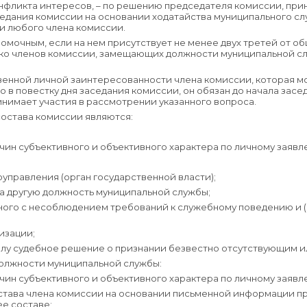
онфликта интересов, – по решению председателя комиссии, пр
аседания комиссии на основании ходатайства муниципального с
и любого члена комиссии.
вомочным, если на нем присутствует не менее двух третей от о
ько членов комиссии, замещающих должности муниципальной 
свенной личной заинтересованности члена комиссии, которая м
в повестку дня заседания комиссии, он обязан до начала засед
нимает участия в рассмотрении указанного вопроса.
 состава комиссии являются:
ричин субъективного и объективного характера по личному заявл
оуправления (орган государственной власти);
на другую должность муниципальной службы;
ного с несоблюдением требований к служебному поведению и (
изации;
силу судебное решение о признании безвестно отсутствующим 
должности муниципальной службы:
ричин субъективного и объективного характера по личному заявл
остава члена комиссии на основании письменной информации п
ее составе;