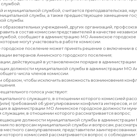
 службой.
й и муниципальной службой, считается преподавательская, науч
униципальной службы, а также предшествующее замещение гос
ной службы.
 и образовательных учреждений, других организаций, профсоюзн
равить в состав комиссии представителей в качестве независи
службой, сообщают в администрацию МО Аннинское городское 
которые могут участвовать в работе комиссии.
е городское поселение может принять решение о включении в 
зации ветеранов Аннинского городского поселения;
ации, действующей в установленном порядке в администрации
ающих должности муниципальной службы в администрации МО А
 общего числа членов комиссии.
им образом, чтобы исключить возможность возникновения конфл
ешения.
вещательного голоса участвуют:
иципального служащего, в отношении которого комиссией рас
(или) требований об урегулировании конфликта интересов, и
щих в администрации МО Аннинское городское должности муни
 служащим, в отношении которого рассматривается вопрос;
амещающие должности муниципальной службы в администрации 
нения по вопросам муниципальной службы и вопросам, рассмат
нов местного самоуправления; представители заинтересованных
ии которого комиссией рассматривается вопрос о соблюдении