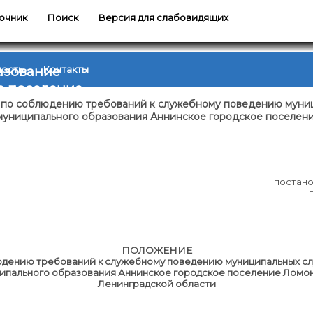
очник
Поиск
Версия для слабовидящих
азование
ность
Контакты
е поселение
 по соблюдению требований к служебному поведению муни
муниципального образования Аннинское городское поселен
постан
ПОЛОЖЕНИЕ
юдению требований к служебному поведению муниципальных с
ипального образования Аннинское городское поселение
Ломон
Ленинградской области