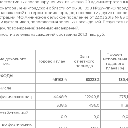
стративных правонарушениях, взыскано 20 административных ш
натора Ленинградской области от 06.08.1998 № 227-пг «О поря
асаждений на территориях городов, поселков и других населе
трации МО Аннинское сельское поселение от 22.03.2013 № 83 
 и кустарников, повреждения зеленых насаждений. Результаты д
адку, повреждение) зеленых насаждений,
мости зеленых насаждений составила 201,3 тыс. руб.
Процент
Факт
ие доходного
исполнения
Годовой план
отчетного
чника
годового
периода
плана (%)
 ДОХОДЫ,
48163,4
65223,2
135,
 числе:
 физических лиц
4448,9
12240,8
275,
1338,6
1496,0
111,
хозяйственный
0,0
0,0
0,
тво физических
931,9
829,6
89,