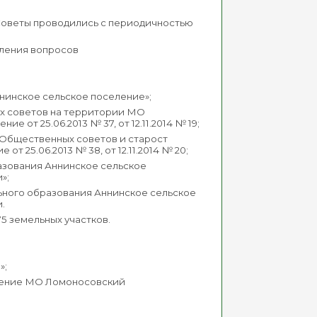
 Советы проводились с периодичностью
еления вопросов
Аннинское сельское поселение»;
ых советов на территории МО
от 25.06.2013 № 37, от 12.11.2014 № 19;
е Общественных советов и старост
 25.06.2013 № 38, от 12.11.2014 № 20;
азования Аннинское сельское
»;
ьного образования Аннинское сельское
.
5 земельных участков.
»;
еление МО Ломоносовский