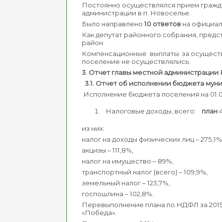
Постоянно осуществлялся прием гражда
администрации в п. Новоселье.
Было направлено
10 ответов
на официал
Как депутат районного собрания, пред
район.
Компенсационные выплаты за осуществл
поселение не осуществлялись.
3. Отчет главы местной администрации 
3.1. Отчет об исполнении бюджета мун
Исполнение бюджета поселения на 01.01.
Налоговые доходы, всего:
план
4
из них:
налог на доходы физических лиц – 275,1%
акцизы – 111,8%,
налог на имущество – 89%,
транспортный налог (всего) – 109,9%,
земельный налог – 123,7%,
госпошлина – 102,8%.
Перевыполнение плана по НДФЛ за 2015
«Победа».