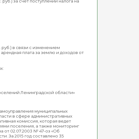
. руб.) за счет поступлений налога на
. руб.) в связи с изменением
 арендная плата за землю и доходов от
х:
их поселений Ленинградской области»
 самоуправления муниципальных
ласти в сфере административных
тивная комиссия, которая ведет
ями поселения, а также мониторинг
 от 02.07.2003 № 47-оз «Об
. За 2015 год составлено 35