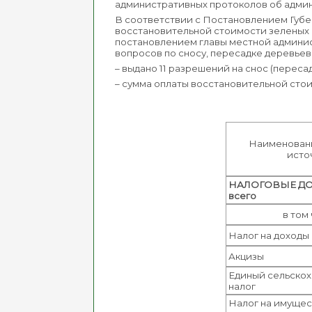
административных протоколов об админи
В соответствии с Постановлением Губер
восстановительной стоимости зеленых н
постановлением главы местной админис
вопросов по сносу, пересадке деревьев
– выдано 11 разрешений на снос (перес
– сумма оплаты восстановительной стои
Наименован
исто
НАЛОГОВЫЕ
всего
в том
Налог на доходы
Акцизы
Единый сельско
налог
Налог на имущес