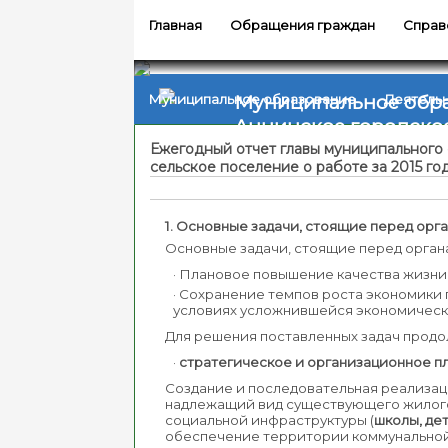
Главная
Обращения граждан
Справ
Муниципальное обр
Муниципальное образование
Деятель
Аннинское городско
Ежегодный отчет главы муниципального
сельское поселение о работе за 2015 го
1.
Основные задачи, стоящие перед орг
Основные задачи, стоящие перед орган
· Плановое повышение качества жизни
· Сохранение темпов роста экономики 
условиях усложнившейся экономическ
Для решения поставленных задач прод
·
стратегическое и организационное п
Создание и последовательная реализа
надлежащий вид существующего жилого
социальной инфраструктуры (
школы, де
обеспечение территории коммунально