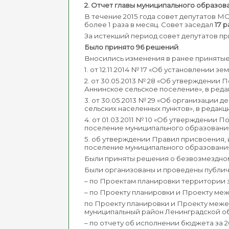
2. Отчет главы муниципального образова
В течение 2015 года совет депутатов 
более 1 раза в месяц. Совет заседал
17 р
За истекший период совет депутатов п
Было принято 96 решений
.
Вносились изменения в ранее приняты
1. от 12.11.2014 № 17 «Об установлении
2. от 30.05.2013 № 28 «Об утверждени
Аннинское сельское поселение», в редак
3. от 30.05.2013 № 29 «Об организации
сельских населенных пунктов», в редакц
4. от 01.03.2011 № 10 «Об утверждени
поселение муниципального образовани
5. об утверждении Правил присвоения,
поселение муниципального образовани
Были приняты решения о безвозмездном
Были организованы и проведены публич
– по Проектам планировки территории зе
– по Проекту планировки и Проекту ме
по Проекту планировки и Проекту меж
муниципальный район Ленинградской об
– по отчету об исполнении бюджета за 20