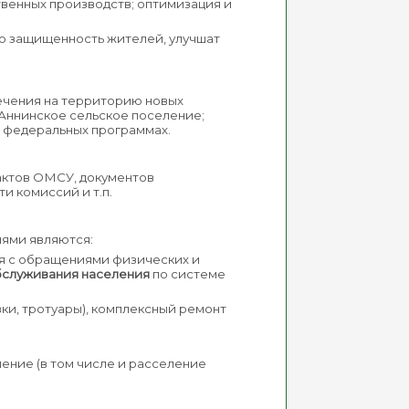
твенных производств; оптимизация и
ую защищенность жителей, улучшат
лечения на территорию новых
Аннинское сельское поселение;
 федеральных программах.
актов ОМСУ, документов
и комиссий и т.п.
иями являются:
ия с обращениями физических и
бслуживания населения
по системе
вки, тротуары), комплексный ремонт
ение (в том числе и расселение