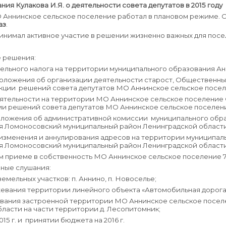
ния Кулакова И.Я. о деятельности совета депутатов в 2015 году
МО Аннинское сельское поселение работал в плановом режиме.
аз
.
ринимал активное участие в решении жизненно важных для пос
е решения:
 земельного налога на территории муниципального образования 
и Положения об организации деятельности старост, Общественн
ции решений совета депутатов МО Аннинское сельское поселение 
 деятельности на территории МО Аннинское сельское поселени
ии решений совета депутатов МО Аннинское сельское поселение от
и Положения об административной комиссии муниципального обр
я Ломоносовский муниципальный район Ленинградской области
 изменения и аннулирования адресов на территории муниципал
я Ломоносовский муниципальный район Ленинградской области
 приеме в собственность МО Аннинское сельское поселение 7
ные слушания:
мельных участков: п. Аннино, п. Новоселье;
жевания территории линейного объекта «Автомобильная дорога
евания застроенной территории МО Аннинское сельское пос
ласти на части территории д. Лесопитомник;
15 г. и принятии бюджета на 2016 г.