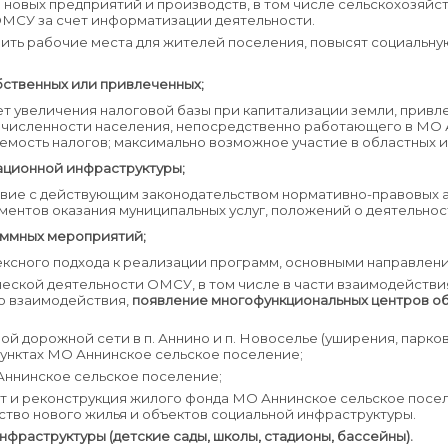
новых предприятий и производств, в том числе сельскохозяйс
ОМСУ за счет информатизации деятельности.
анить рабочие места для жителей поселения, повысят социальн
бственных или привлеченных;
ет увеличения налоговой базы при капитализации земли, прив
 численности населения, непосредственно работающего в МО 
ость налогов; максимально возможное участие в областных и
ационной инфраструктуры;
твие с действующим законодательством нормативно-правовых 
ентов оказания муниципальных услуг, положений о деятельност
аммных мероприятий;
ксного подхода к реализации программ, основными направлен
еской деятельности ОМСУ, в том числе в части взаимодейств
о взаимодействия,
появление многофункциональных центров о
ой дорожной сети в п. Аннино и п. Новоселье (уширения, парко
пунктах МО Аннинское сельское поселение;
Аннинское сельское поселение;
т и реконструкция жилого фонда МО Аннинское сельское посел
ьство нового жилья и объектов социальной инфраструктуры.
нфраструктуры (детские сады, школы, стадионы, бассейны).