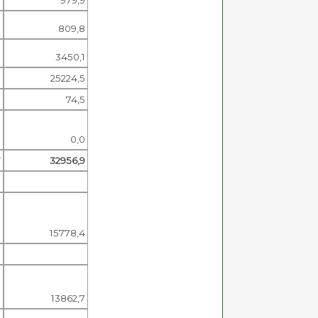
0
809,8
9
3450,1
7
25224,5
8
74,5
0
0,0
7
32956,9
1
15778,4
3
13862,7