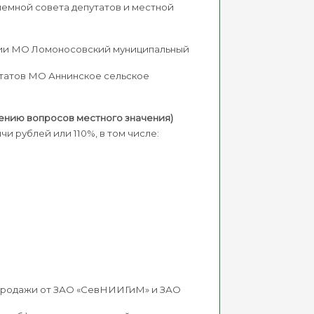
иемной совета депутатов и местной
ации МО Ломоносовский муниципальный
утатов МО Аннинское сельское
шению вопросов местного значения)
чи рублей или 110%, в том числе:
-продажи от ЗАО «СевНИИГиМ» и ЗАО