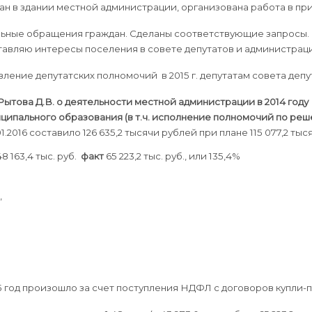
н в здании местной администрации, организована работа в пр
ьные обращения граждан. Сделаны соответствующие запросы.
ставляю интересы поселения в совете депутатов и администр
ение депутатских полномочий в 2015 г. депутатам совета деп
Рытова Д.В. о деятельности местной администрации в 2014 году
иципального образования (в т.ч. исполнение полномочий по ре
2016 составило 126 635,2 тысячи рублей при плане 115 077,2 тыся
8 163,4 тыс. руб.
факт
65 223,2 тыс. руб., или 135,4%
,
 год произошло за счет поступления НДФЛ с договоров купли