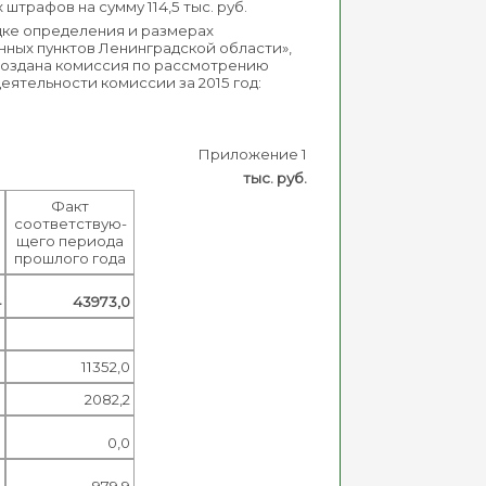
трафов на сумму 114,5 тыс. руб.
дке определения и размерах
нных пунктов Ленинградской области»,
создана комиссия по рассмотрению
еятельности комиссии за 2015 год:
Приложение 1
тыс. руб.
Факт
соответствую-
щего периода
прошлого года
4
43973,0
1
11352,0
8
2082,2
0
0,0
0
979,9