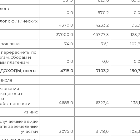
лог с
0,0
570,2
0,
лог с физических
4370,0
4233,2
96,
37000,0
45777,3
123,
 пошлина
74,0
76,1
102,
 перерасчеты по
гам, сборам и
0,0
0,0
0,
ным платежам
ДОХОДЫ, всего
4715,0
7103,2
150,
 числе:
ьзования
дящегося в
 и
4685,0
6327,4
135,
собственности
из них:
олучаемые в виде
аты за земельные
участки
3075,0
3178,0
103,
ия платных услуг