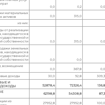
атрат
0,0
0,2
0,
жи материальных
0,0
315,0
х активов
из них:
ды от реализации
, находящегося в
осударственной и
й собственности
0,0
315,0
0,
родажи земельных
ов, находящихся в
осударственной и
й собственности
0,0
0,0
и, возмещение
0,0
367,8
0,
овые доходы
30,0
92,8
309,
ВЫЕ И
52878,4
72326,4
136,
 ДОХОДЫ
ЫЕ
62198,8
54308,8
87,
нции из
27952,8
27952,8
100,
жета