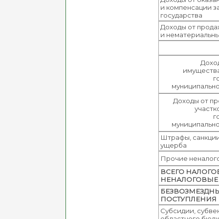
и компенсации з
государства
Доходы от прода
и нематериальны
Дохо
имущества
г
муниципально
Доходы от п
участк
г
муниципально
Штрафы, санкци
ущерба
Прочие неналог
ВСЕГО НАЛОГО
НЕНАЛОГОВЫЕ
БЕЗВОЗМЕЗДН
ПОСТУПЛЕНИЯ
Субсидии, субве
областного бюд