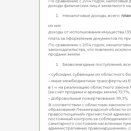
По сравнению с 2014 годом, налоговые дох
доходы физических лиц и земельного на
Неналоговые доходы, всего:
пла
из них:
доходы от использования имущества 135
плата за оформление документов по при
По сравнению с 2014 годом, неналоговые д
законодательства, что повлекло исключ
продажи земли.
Безвозмездные поступления, все
– субсидии, субвенции из областного 
– иные межбюджетные трансферты из
в т.ч. на реализацию областного зако
(за счет продажи и аренды земли) 72,7%,
– добровольные пожертвования 99,3%.
В соответствии с областным законом от
образований Ленинградской области о
правоотношений» при местной админис
постоянный контроль за соблюдением п
санитарного состояния населенных пунк
административных правонарушениях», с