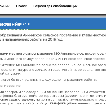
очник
Поиск
Версия для слабовидящих
азование
ность
Контакты
е поселение
 образования Аннинское сельское поселение и главы местн
д и направлениях работы на 2016 год
анами местного самоуправления МО Аннинское сельское посе
ами местного самоуправления МО Аннинское сельское поселени
 жителей МО Аннинское сельское поселение (социальное разви
поселения на уровне 2014, 2015 годов. Устойчивое социально-
ой ситуации.
олжают быть актуальными следующие направления работы:
ланирование;
ция программ по следующим
основным
направлениям: строитель
 фонда, благоустройство территории (
дороги
, парки, детские 
тские сады
,
стадионы,
магазины, аптеки), стимулирование улучше
й инфраструктурой (всеобщая
газификация
населенных пунктов