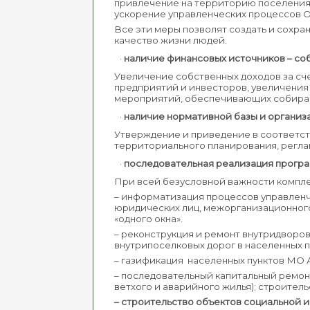
привлечение на территорию поселения 
ускорение управленческих процессов 
Все эти меры позволят создать и сохр
качество жизни людей.
·
наличие финансовых источников – со
Увеличение собственных доходов за сч
предприятий и инвесторов, увеличения
мероприятий, обеспечивающих собираем
·
наличие нормативной базы и организ
Утверждение и приведение в соответс
территориального планирования, реглам
·
последовательная реализация прогр
При всей безусловной важности компле
– информатизация процессов управленч
юридических лиц, межорганизационног
«одного окна».
– реконструкция и ремонт внутридворов
внутрипоселковых дорог в населенных 
– газификация населенных пунктов МО 
– последовательный капитальный ремон
ветхого и аварийного жилья); строител
– строительство объектов социальной и