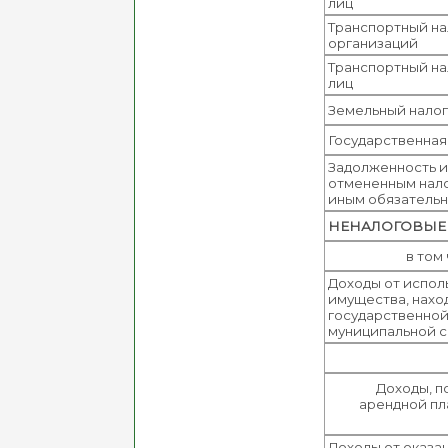
лиц
Транспортный на
организаций
Транспортный на
лиц
Земельный налог
Государственная
Задолженность и
отмененным нало
иным обязатель
НЕНАЛОГОВЫЕ 
в том
Доходы от испол
имущества, нахо
государственной
муниципальной 
Доходы, п
арендной пл
Доходы от оказан