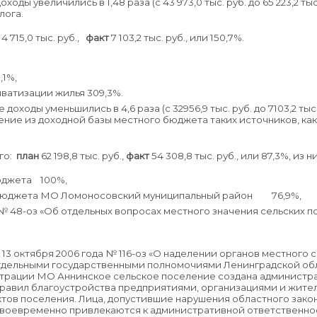
оды увеличились в 1,48 раза (с 43 973,0 тыс. руб. до 65 223,2 тыс
лога.
н
4 715,0 тыс. руб.,
факт
7 103,2 тыс. руб., или 150,7%.
,1%,
ватизации жилья 309,3%.
оходы уменьшились в 4,6 раза (с 32956,9 тыс. руб. до 7103,2 тыс
ение из доходной базы местного бюджета таких источников, как
го:
план
62 198,8 тыс. руб.,
факт
54 308,8 тыс. руб., или 87,3%, из ни
бюджета 100%,
 бюджета МО Ломоносовский муниципальный район 76,9%,
на № 48-оз «Об отдельных вопросах местного значения сельск
 13 октября 2006 года № 116-оз «О наделении органов местного
тдельными государственными полномочиями Ленинградской об
трации МО Аннинское сельское поселение создана администра
равил благоустройства предприятиями, организациями и жител
тов поселения. Лица, допустившие нарушения областного закона
воевременно привлекаются к административной ответственности