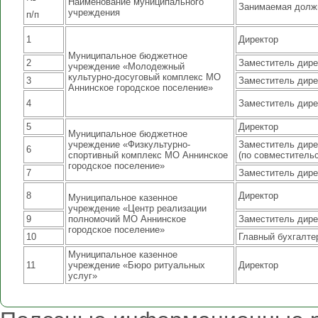
Наименование муниципального
Занимаемая долж
учреждения
п/п
1
Директор
Муниципальное бюджетное
2
Заместитель дире
учреждение «Молодежный
культурно-досуговый комплекс МО
3
Заместитель дире
Аннинское городское поселение»
4
Заместитель дире
5
Директор
Муниципальное бюджетное
учреждение «Физкультурно-
Заместитель дире
6
спортивный комплекс МО Аннинское
(по совместительс
городское поселение»
7
Заместитель дире
8
Директор
Муниципальное казенное
учреждение «Центр реализации
9
полномочий МО Аннинское
Заместитель дире
городское поселение»
10
Главный бухгалте
Муниципальное казенное
11
учреждение «Бюро ритуальных
Директор
услуг»