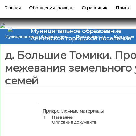
Главная
Обращения граждан
Справочник
Поиск
Муниципальное образование
Муниципальное образование
Деятельность
Контакты
Аннинское городское поселение
д. Большие Томики. Про
межевания земельного 
семей
Прикрепленные материалы:
1
Название:
Описание документа: