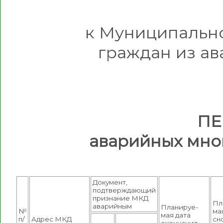
к Муниципальн
граждан из а
ПЕ
аварийных мно
Документ,
подтверждающий
признание МКД
Пл
аварийным
Планируе-
№
ма
мая дата
п/
Адрес МКД
сно
окончания