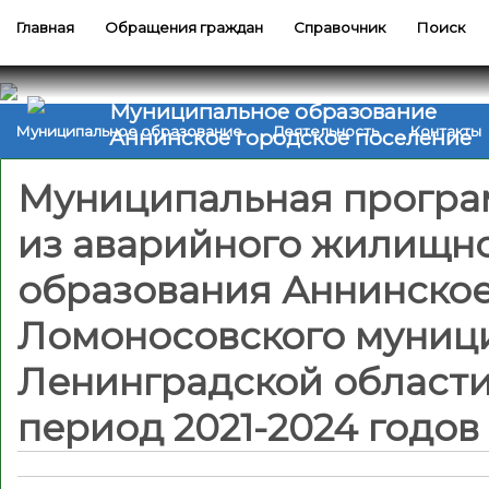
Главная
Обращения граждан
Справочник
Поиск
Муниципальное образование
Муниципальное образование
Деятельность
Контакты
Аннинское городское поселение
Муниципальная програ
из аварийного жилищн
образования Аннинское
Ломоносовского муниц
Ленинградской области
период 2021-2024 годов