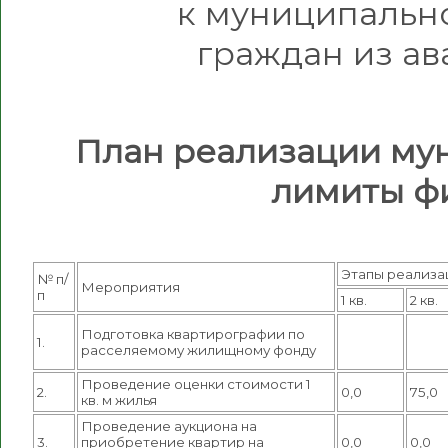
к муниципальн
граждан из а
План реализации му
лимиты ф
Этапы реализаци
№ п/
Мероприятия
п
1 кв.
2 кв.
Подготовка квартирографии по
1.
расселяемому жилищному фонду
Проведение оценки стоимости 1
2.
0,0
75,0
кв. м жилья
Проведение аукциона на
3.
приобретение квартир на
0,0
0,0