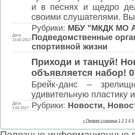
и в песнях и щедро де
своими слушателями. Вы
Рубрики:
МБУ "МКДК МО 
Подведомственные орга
Дата:
13.02.2017
спортивной жизни
Приходи и танцуй! Но
объявляется набор! 0
Брейк-данс – зрелищ
удивительную пластику и
Рубрики:
Новости
,
Новос
Дата:
2.02.2017
« Первая страница
1
2
3
4
5
Полезные информационные 