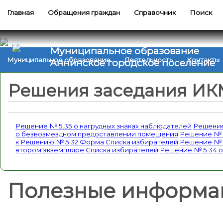
Главная
Обращения граждан
Справочник
Поиск
Муниципальное образование
Муниципальное образование
Деятельность
Контакты
Аннинское городское поселение
Решения заседания И
Решение № 5.35 о нагрудных знаках наблюдателей
Решение
о безвозмездном предоставлении помещения
Решение № 
к Решению № 5.32 Форма Списка избирателей
Решение № 
втором экземпляре Списка избирателей
Решение № 5.34 о
Полезные информа